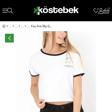
0
0
You Are My Galaxy Yarım Kadın T-Shirt