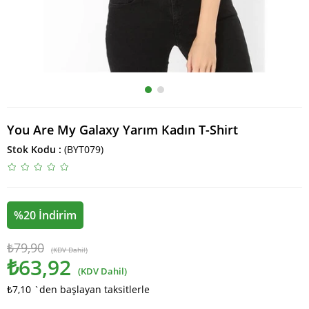
You Are My Galaxy Yarım Kadın T-Shirt
Stok Kodu
(BYT079)
%
20
İndirim
₺79,90
(KDV Dahil)
₺63,92
(KDV Dahil)
₺7,10
`den başlayan taksitlerle