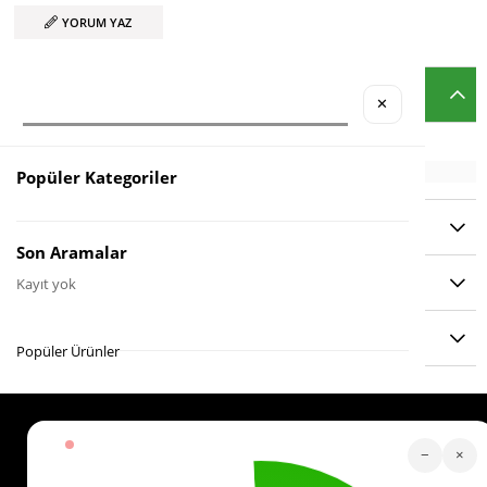
YORUM YAZ
ÜRÜN ÖZELLIKLERI
✕
Popüler Kategoriler
YORUMLAR
(0)
Son Aramalar
ÖDEME SEÇENEKLERI
Kayıt yok
ÜRÜN ÖNERILERI
Popüler Ürünler
Köstebek Destek
−
×
Sipariş Takip
Whatsapp Hattı