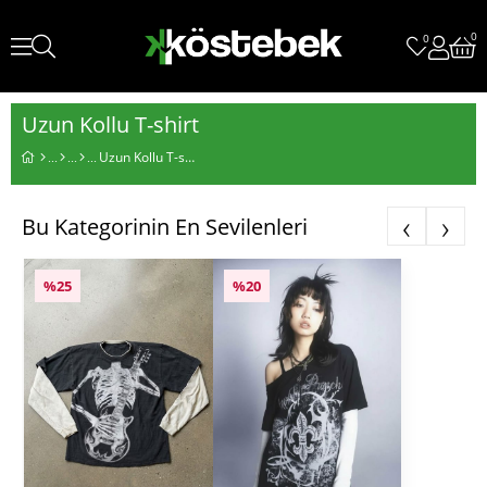
0
0
Uzun Kollu T-shirt
Uzun Kollu T-shirt
‹
›
Bu Kategorinin En Sevilenleri
%25
%20