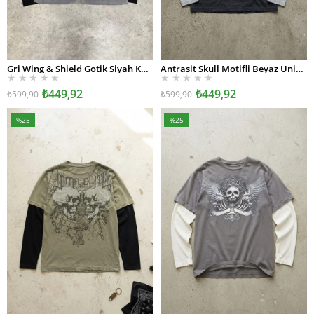
Gri Wing & Shield Gotik Siyah Kollu Unisex Sweatshirt
Antrasit Skull Motifli Beyaz Unisex Sweatshirt
SEPETE EKLE
SEPETE EKLE
★
★
★
★
★
★
★
★
★
★
₺449,92
₺449,92
₺599,90
₺599,90
%25
%25
İndirim
İndirim
%25İndirim
%25İndirim