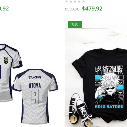
★
★
★
★
★
9,92
₺479,92
₺599,90
%20
İndirim
%20İndirim