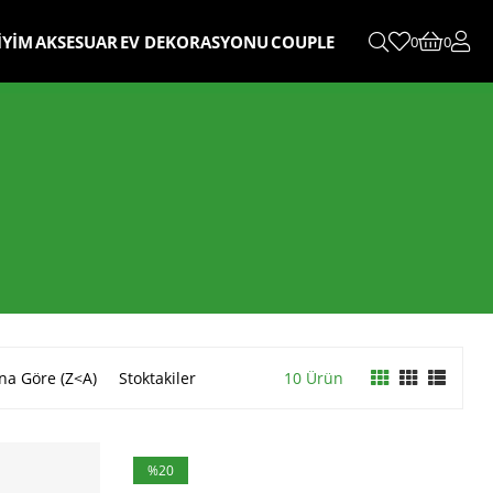
İYİM
AKSESUAR
EV DEKORASYONU
COUPLE
0
0
na Göre (Z<A)
Stoktakiler
10 Ürün
%20