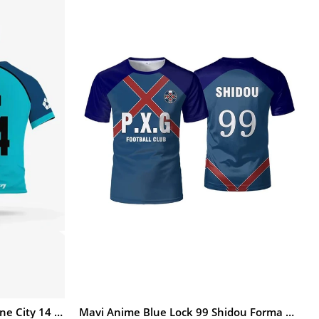
İndirim
%20İndirim
Mavi Anime Blue Lock Manshine City 14 Reo Forma Unisex T-shirt
Mavi Anime Blue Lock 99 Shidou Forma Unisex T-shirt
SEPETE EKLE