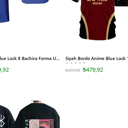
Mavi Anime Blue Lock 8 Bachira Forma Unisex T-shirt
SEPETE EKLE
★
★
★
★
★
9,92
₺479,92
₺599,90