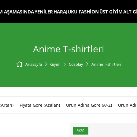
M AŞAMASINDA
YENİLER
HARAJUKU FASHİON
ÜST GİYİM
ALT G
Anime T-shirtleri
Anasayfa
Giyim
Cosplay
Anime T-shirtleri
(Artan)
Fiyata Göre (Azalan)
Ürün Adına Göre (A>Z)
Ürün Adı
%20