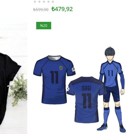
★
★
★
★
★
₺479,92
₺599,90
%20
İndirim
%20İndirim