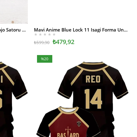
Siyah Anime Jujutsu Kaisen Gojo Satoru Unisex T-shirt
Mavi Anime Blue Lock 11 Isagi Forma Unisex T-shirt
SEPETE EKLE
★
★
★
★
★
₺479,92
₺599,90
%20
İndirim
%20İndirim