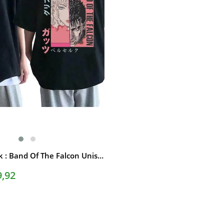
Lacivert Ed Hardy Grafiti Harajuku Y2K Şort
SEPETE EKLE
★
★
★
★
★
74,92
₺199,90
Anime Berserk : Band Of The Falcon Unisex T-Shirt
9,92