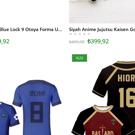
Beyaz Anime Blue Lock 9 Otoya Forma Unisex T-shirt
SEPETE EKLE
★
★
★
★
★
9,92
₺399,92
₺499,90
%20
İndirim
%20İndirim