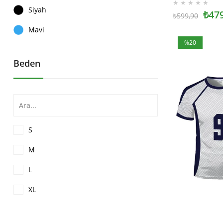
★
★
★
★
★
Siyah
₺47
₺599,90
Mavi
%20
İndirim
Beden
%20İndirim
S
M
L
XL