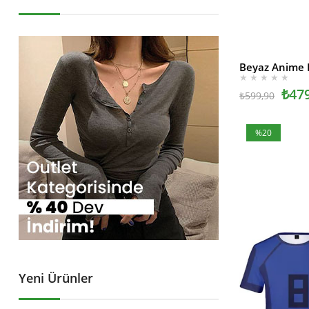
SEPETE EKLE
★
★
★
★
★
₺47
₺599,90
%20
İndirim
%20İndirim
Yeni Ürünler