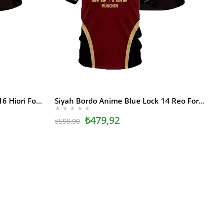
Siyah Bordo Anime Blue Lock 16 Hiori Forma Unisex T-shirt
Siyah Bordo Anime Blue Lock 14 Reo Forma Unisex T-shirt
SEPETE EKLE
★
★
★
★
★
₺479,92
₺599,90