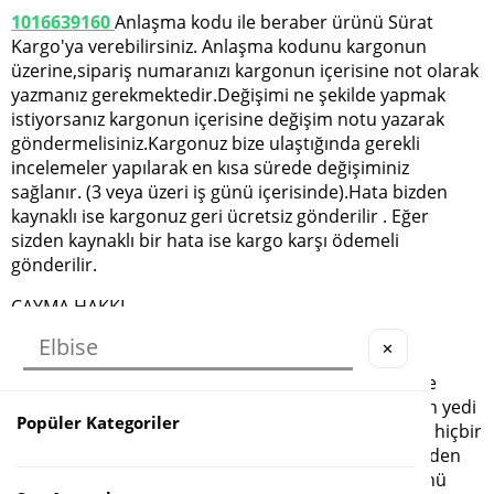
1016639160
Anlaşma kodu ile beraber ürünü Sürat
Kargo'ya verebilirsiniz. Anlaşma kodunu kargonun
üzerine,sipariş numaranızı kargonun içerisine not olarak
yazmanız gerekmektedir.Değişimi ne şekilde yapmak
istiyorsanız kargonun içerisine değişim notu yazarak
göndermelisiniz.Kargonuz bize ulaştığında gerekli
incelemeler yapılarak en kısa sürede değişiminiz
sağlanır. (3 veya üzeri iş günü içerisinde).Hata bizden
kaynaklı ise kargonuz geri ücretsiz gönderilir . Eğer
sizden kaynaklı bir hata ise kargo karşı ödemeli
gönderilir.
CAYMA HAKKI
✕
Mesafeli Sözleşmeler Yönetmeliği 'nin 8. Maddesine
göre, müşteri, "Ürünü teslim aldığı tarihten itibaren yedi
Popüler Kategoriler
gün içerisinde hiçbir sorumluluk üstlenmeksizin ve hiçbir
gerekçe göstermeksizin malı reddederek sözleşmeden
cayma hakkına sahiptir.” . Buna göre, müşteri, ürünü