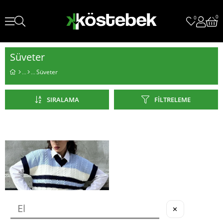
0
0
Süveter
Süveter
SIRALAMA
FILTRELEME
✕