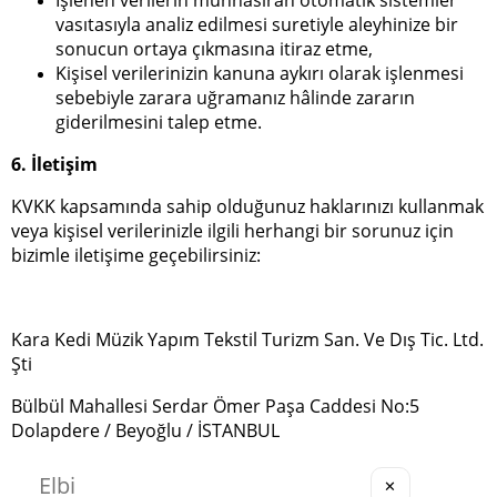
İşlenen verilerin münhasıran otomatik sistemler
vasıtasıyla analiz edilmesi suretiyle aleyhinize bir
sonucun ortaya çıkmasına itiraz etme,
Kişisel verilerinizin kanuna aykırı olarak işlenmesi
sebebiyle zarara uğramanız hâlinde zararın
giderilmesini talep etme.
6. İletişim
KVKK kapsamında sahip olduğunuz haklarınızı kullanmak
veya kişisel verilerinizle ilgili herhangi bir sorunuz için
bizimle iletişime geçebilirsiniz:
Kara Kedi Müzik Yapım Tekstil Turizm San. Ve Dış Tic. Ltd.
Şti
Bülbül Mahallesi Serdar Ömer Paşa Caddesi No:5
Dolapdere / Beyoğlu / İSTANBUL
destek@kostebek.com.tr
✕