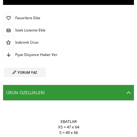
Favorilere Ekle
İstek Listeme Ekle
İndirimli Ürün
Fiyat Düşünce Haber Ver
YORUM YAZ
ÜRÜN ÖZELLIKLERI
EBATLAR
XS = 47 x 64
S = 49 x 66