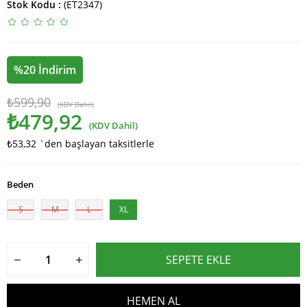
Stok Kodu
(ET2347)
%
20
İndirim
₺599,90
(KDV Dahil)
₺479,92
(KDV Dahil)
₺53,32
`den başlayan taksitlerle
Beden
S
M
L
XL