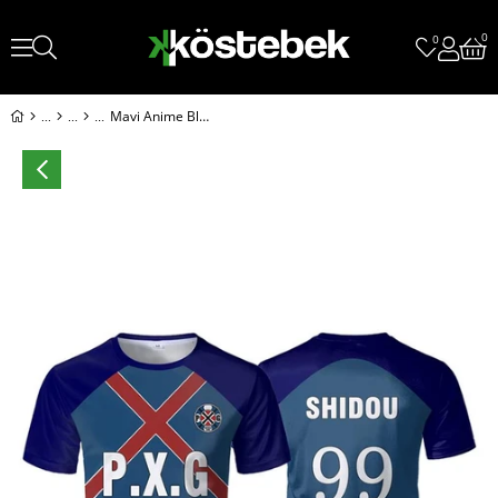
0
0
Mavi Anime Blue Lock 99 Shidou Forma Unisex T-shirt