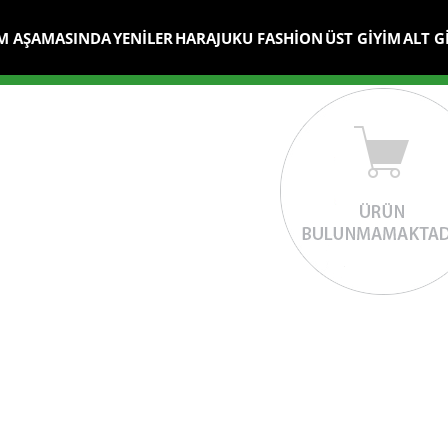
M AŞAMASINDA
YENİLER
HARAJUKU FASHİON
ÜST GİYİM
ALT G