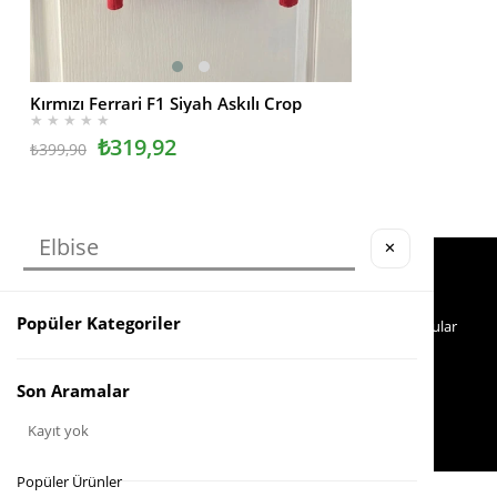
Kırmızı Ferrari F1 Siyah Askılı Crop
SEPETE EKLE
SEPETE EKLE
★
★
★
★
★
★
★
★
★
★
₺319,92
₺1.2
₺399,90
₺1.699,90
✕
Köstebek Destek
Yardım
Sipariş Takip
İade
Popüler Kategoriler
Whatsapp Hattı
Sıkça Sorulan Sorular
İletişim
0553 321 33 40
Son Aramalar
Kayıt yok
Popüler Ürünler