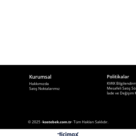
Lacivert Ed Hardy Grafiti Harajuku Y2K Şort
SEPETE EKLE
★
★
★
★
★
74,92
₺199,90
Kurumsal
Politikalar
KVKK Bilgilendir
Hakkımızda
Mesafeli Satış S
Satış Noktalarımız
İade ve Değişim K
© 2025 -
kostebek.com.tr
- Tüm Hakları Saklıdır.