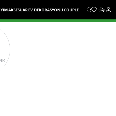
İYİM
AKSESUAR
EV DEKORASYONU
COUPLE
0
0