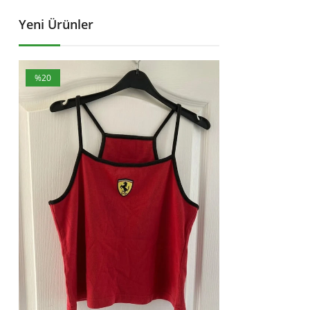
Yeni Ürünler
%20
%25
İndirim
İndirim
%20İndirim
%25İndirim