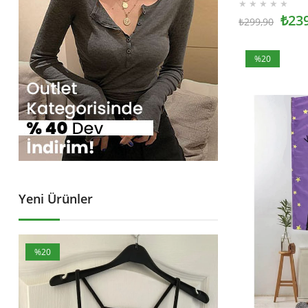
★
★
★
★
★
₺23
₺299,90
%20
İndirim
%20İndirim
Yeni Ürünler
%20
%25
İndirim
İndirim
%20İndirim
%25İndirim