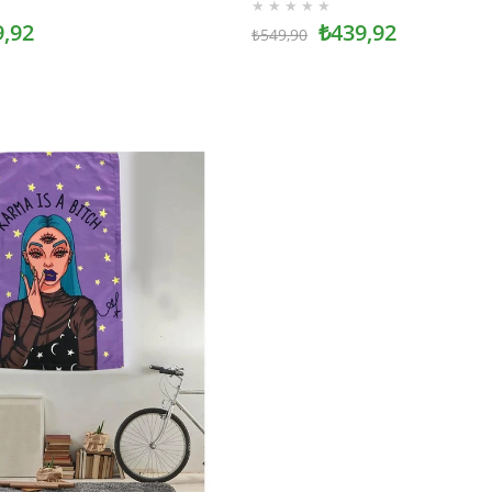
★
★
★
★
★
₺439,92
9,92
₺549,90