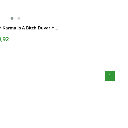
100Cm 150Cm Karma Is A Bitch Duvar Halısı
9,92
1
Lacivert Ed Hardy Grafiti Harajuku Y2K Şort
SEPETE EKLE
★
★
★
★
★
74,92
₺199,90