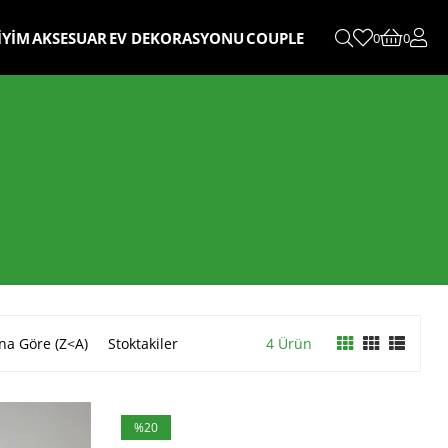
İYİM
AKSESUAR
EV DEKORASYONU
COUPLE
0
0
na Göre (Z<A)
Stoktakiler
4 Ürün
%20