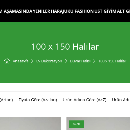
M AŞAMASINDA
YENİLER
HARAJUKU FASHİON
ÜST GİYİM
ALT G
100 x 150 Halılar
Anasayfa
Ev Dekorasyon
Duvar Halısı
100 x 150 Halılar
(Artan)
Fiyata Göre (Azalan)
Ürün Adına Göre (A>Z)
Ürün Adı
%20