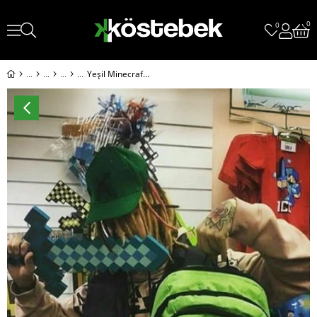
0
0
Yeşil Minecraft Creeper Face Unisex Sırt Çantası