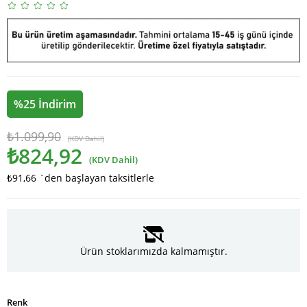
%
25
İndirim
₺1.099,90
(KDV Dahil)
₺824,92
(KDV Dahil)
₺91,66
`den başlayan taksitlerle
Ürün stoklarımızda kalmamıştır.
Renk