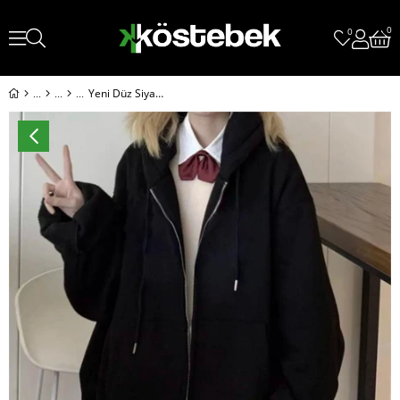
0
0
Yeni Düz Siyah Kapüşonlu Unisex Hırka