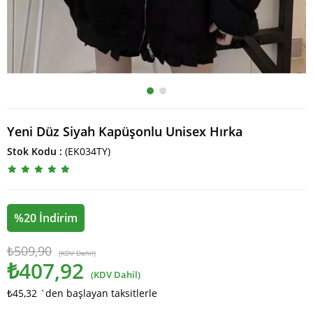
Yeni Düz Siyah Kapüşonlu Unisex Hırka
Stok Kodu
(EK034TY)
%
20
İndirim
₺509,90
(KDV Dahil)
₺407,92
(KDV Dahil)
₺45,32
`den başlayan taksitlerle