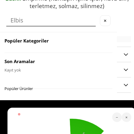
terletmez, solmaz, silinmez)
30°
Sıcaklıkta yıkamak için uygundur.
✕
Popüler Kategoriler
YORUMLAR
(2)
Son Aramalar
ÖDEME SEÇENEKLERI
Kayıt yok
ÜRÜN ÖNERILERI
Popüler Ürünler
Köstebek Destek
−
×
Sipariş Takip
Whatsapp Hattı
İletişim