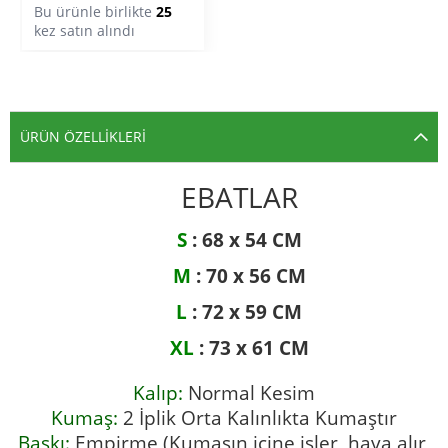
Bu ürünle birlikte
25
kez satın alındı
ÜRÜN ÖZELLIKLERI
EBATLAR
S
: 68 x 54 CM
M
: 70 x 56 CM
L
: 72 x 59 CM
XL
: 73 x 61 CM
Kalıp:
Normal Kesim
Kumaş:
2 İplik Orta Kalınlıkta Kumaştır
Baskı:
Empirme (Kumaşın içine işler, hava alır,