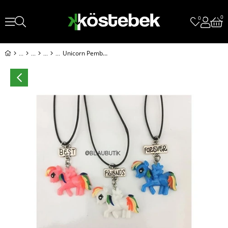
0
0
Unicorn Pembe, Beyaz,Mavi Bff Üçlü Kolye