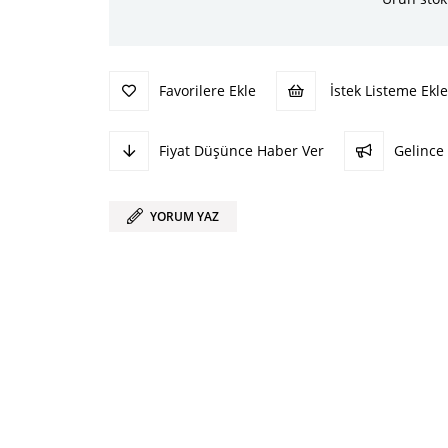
Favorilere Ekle
İstek Listeme Ekle
Fiyat Düşünce Haber Ver
Gelince
YORUM YAZ