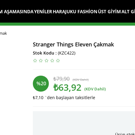
M AŞAMASINDA
YENİLER
HARAJUKU FASHİON
ÜST GİYİM
ALT G
kmak
Stranger Things Eleven Çakmak
Stok Kodu
(KZC422)
₺79,90
(KDV Dahil)
%
20
₺63,92
(KDV Dahil)
₺7,10
`den başlayan taksitlerle
İndirim
Ürün stok