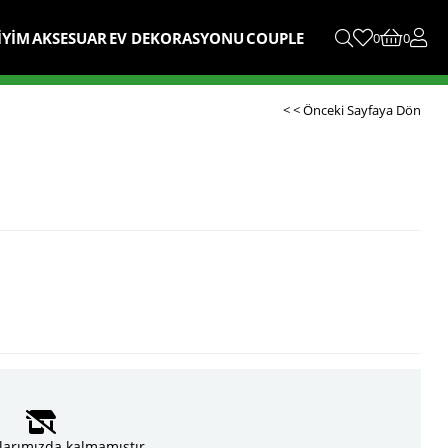
İYİM
AKSESUAR
EV DEKORASYONU
COUPLE
0
0
< < Önceki Sayfaya Dön
larımızda kalmamıştır.