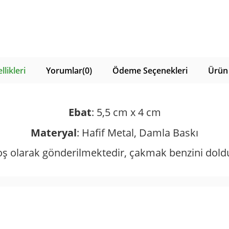
likleri
Yorumlar
(0)
Ödeme Seçenekleri
Ürün 
Ebat
: 5,5 cm x 4 cm
Materyal
: Hafif Metal, Damla Baskı
oş olarak gönderilmektedir, çakmak benzini dold