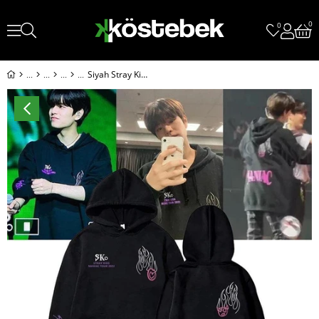
0
0
Siyah Stray Kids - Maniac Tour (Unisex) Kapüşonlu Sweatshirt