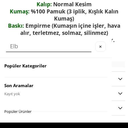
Kalıp:
Normal Kesim
Kumaş:
%100 Pamuk (3 iplik, Kışlık Kalın
Kumaş)
Baskı:
Empirme (Kumaşın içine işler, hava
alır, terletmez, solmaz, silinmez)
30°
Sıcaklıkta yıkamak için uygundur.
✕
Popüler Kategoriler
YORUMLAR
(0)
Son Aramalar
ÖDEME SEÇENEKLERI
Kayıt yok
ÜRÜN ÖNERILERI
Popüler Ürünler