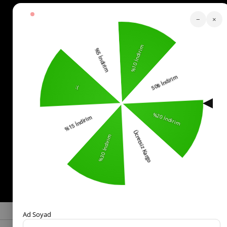
Köstebek Destek
−
×
Sipariş Takip
Whatsapp Hattı
İletişim
0553 321 33 40
Yardım
İade
Sıkça Sorulan Sorular
Kurumsal
Politikalar
KVKK Bilgilendirme
Mesafeli Satış Sözleşmesi
İade ve Değişim Koşulları
Bizi Takip Edin!
© 2025 -
kostebek.com.tr
- Tüm Hakları Saklıdır.
Ad Soyad