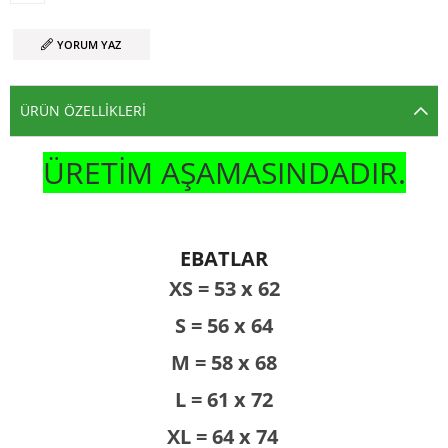
YORUM YAZ
ÜRÜN ÖZELLIKLERI
ÜRETİM AŞAMASINDADIR.
EBATLAR
XS = 53 x 62
S = 56 x 64
M = 58 x 68
L = 61 x 72
XL = 64 x 74