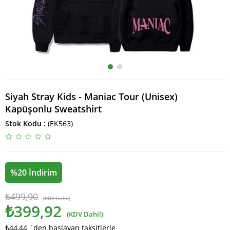
Siyah Stray Kids - Maniac Tour (Unisex)
Kapüşonlu Sweatshirt
Stok Kodu
(EK563)
%
20
İndirim
₺499,90
(KDV Dahil)
₺399,92
(KDV Dahil)
₺44,44
`den başlayan taksitlerle