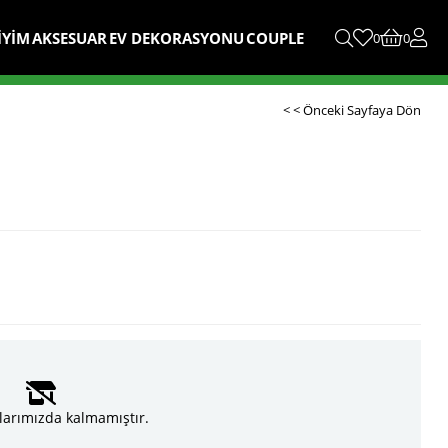
İYİM
AKSESUAR
EV DEKORASYONU
COUPLE
0
0
< < Önceki Sayfaya Dön
larımızda kalmamıştır.