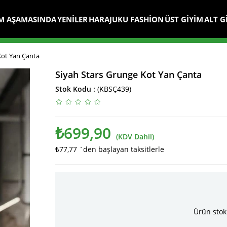
M AŞAMASINDA
YENİLER
HARAJUKU FASHİON
ÜST GİYİM
ALT G
Kot Yan Çanta
Siyah Stars Grunge Kot Yan Çanta
Stok Kodu
(KBSÇ439)
₺699,90
(KDV Dahil)
₺77,77
`den başlayan taksitlerle
Ürün stok