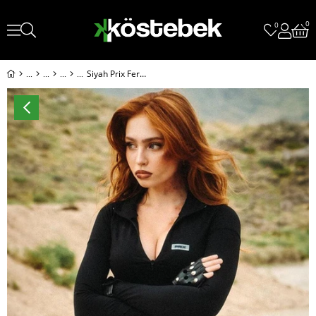
0
0
Siyah Prix Fermuarlı Uzun Kollu Crop