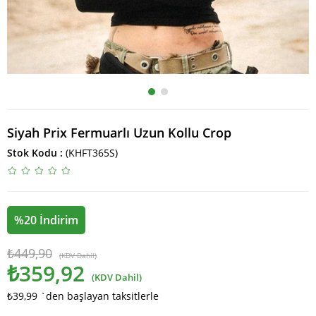
Siyah Prix Fermuarlı Uzun Kollu Crop
Stok Kodu
(KHFT365S)
%
20
İndirim
₺449,90
(KDV Dahil)
₺359,92
(KDV Dahil)
₺39,99
`den başlayan taksitlerle