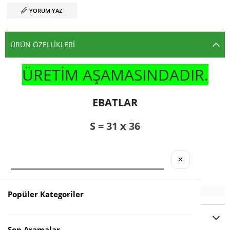
YORUM YAZ
ÜRÜN ÖZELLIKLERI
ÜRETİM AŞAMASINDADIR.
EBATLAR
S = 31 x 36
M = 33 x 43
✕
L = 35 x 45
Popüler Kategoriler
YORUMLAR
(0)
Son Aramalar