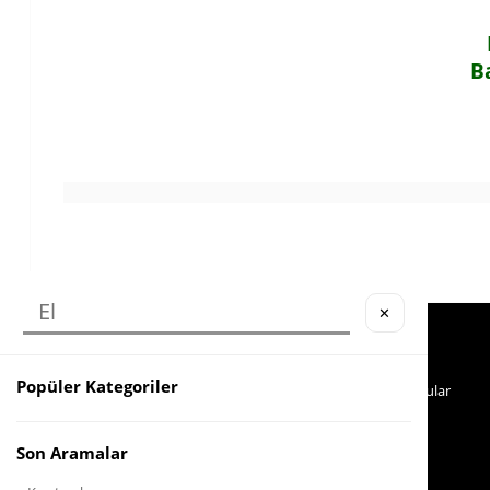
B
✕
Köstebek Destek
Yardım
Sipariş Takip
İade
Popüler Kategoriler
Whatsapp Hattı
Sıkça Sorulan Sorular
İletişim
0553 321 33 40
Son Aramalar