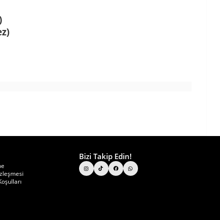
)
z)
Bizi Takip Edin!
me
özleşmesi
oşulları