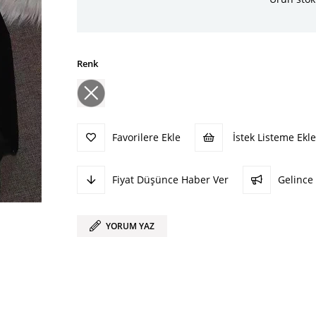
Renk
Favorilere Ekle
İstek Listeme Ekle
Fiyat Düşünce Haber Ver
Gelince
YORUM YAZ