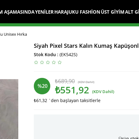
M AŞAMASINDA
YENİLER
HARAJUKU FASHİON
ÜST GİYİM
ALT G
lu Unisex Hırka
Siyah Pixel Stars Kalın Kumaş Kapüşon
Stok Kodu
(EK542S)
₺689,90
(KDV Dahil)
%
20
₺551,92
(KDV Dahil)
₺61,32
`den başlayan taksitlerle
İndirim
Ürün stok