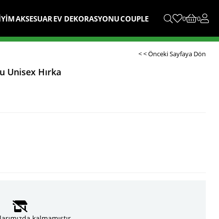
İYİM
AKSESUAR
EV DEKORASYONU
COUPLE
0
0
< < Önceki Sayfaya Dön
lu Unisex Hırka
larımızda kalmamıştır.