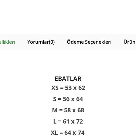
likleri
Yorumlar
(0)
Ödeme Seçenekleri
Ürün 
EBATLAR
XS = 53 x 62
S = 56 x 64
M = 58 x 68
L = 61 x 72
XL = 64 x 74