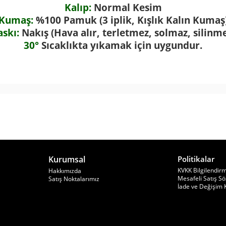
Kalıp:
Normal Kesim
Kumaş:
%100 Pamuk (3 iplik, Kışlık Kalın Kumaş
askı:
Nakış (Hava alır, terletmez, solmaz, silinme
30°
Sıcaklıkta yıkamak için uygundur.
Kurumsal
Politikalar
KVKK Bilgilendir
Hakkımızda
Mesafeli Satış S
Satış Noktalarımız
İade ve Değişim K