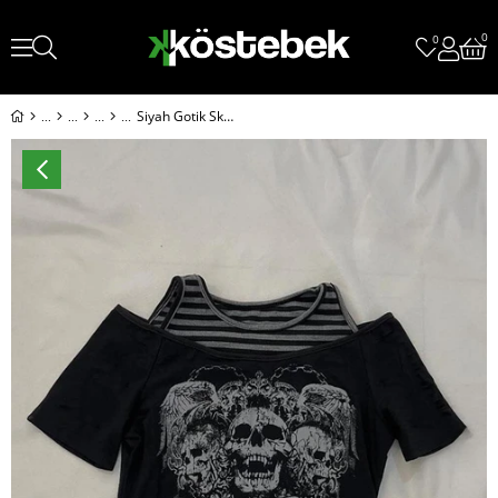
0
0
Siyah Gotik Skulls Y2K Ek Çizgili Askılı Kısa Kollu Crop