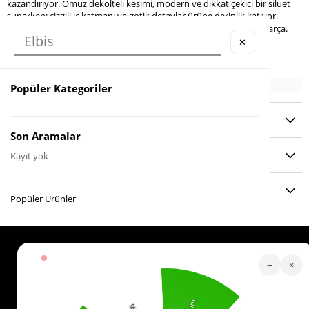
kazandırıyor. Omuz dekolteli kesimi, modern ve dikkat çekici bir silüet
sunarken; çizgili iç katmanı ve gotik detaylar ürüne derinlik katıyor.
Günlük kullanıma uygun, fark yaratmak isteyenler için ideal bir parça.
✕
Popüler Kategoriler
YORUMLAR
(0)
Son Aramalar
ÖDEME SEÇENEKLERI
Kayıt yok
ÜRÜN ÖNERILERI
Popüler Ürünler
Köstebek Destek
−
×
Sipariş Takip
Whatsapp Hattı
İletişim