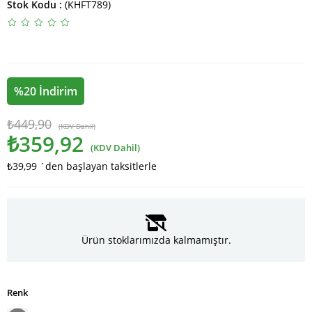
Stok Kodu
(KHFT789)
%
20
İndirim
₺449,90
(KDV Dahil)
₺359,92
(KDV Dahil)
₺39,99
`den başlayan taksitlerle
Ürün stoklarımızda kalmamıştır.
Renk