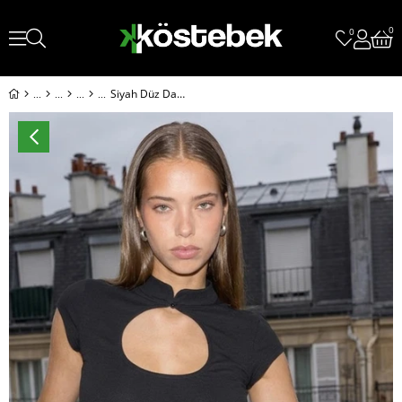
0
0
Siyah Düz Damla Yaka Y2K Kısa Kollu Crop