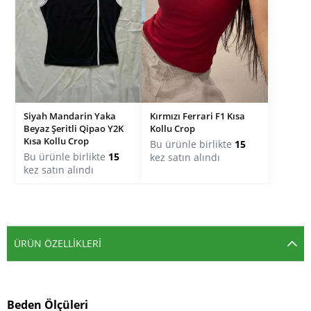
Siyah Mandarin Yaka
Kırmızı Ferrari F1 Kısa
Beyaz Şeritli Qipao Y2K
Kollu Crop
Kısa Kollu Crop
Bu ürünle birlikte
15
Bu ürünle birlikte
15
kez satın alındı
kez satın alındı
ÜRÜN ÖZELLIKLERI
Beden Ölçüleri