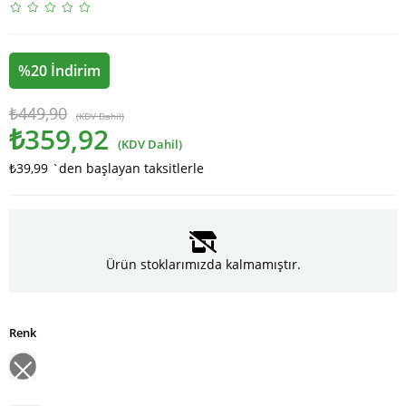
%
20
İndirim
₺449,90
(KDV Dahil)
₺359,92
(KDV Dahil)
₺39,99
`den başlayan taksitlerle
Ürün stoklarımızda kalmamıştır.
Renk