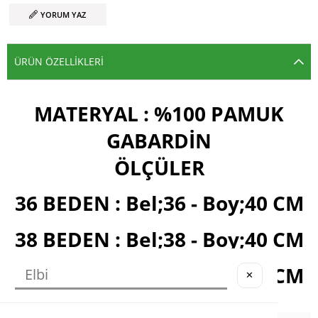
YORUM YAZ
ÜRÜN ÖZELLIKLERI
MATERYAL : %100 PAMUK
GABARDİN
ÖLÇÜLER
36 BEDEN : Bel;36 - Boy;40 CM
38 BEDEN : Bel;38 - Boy;40 CM
40 BEDEN : Bel;40 - Boy;40 CM
✕