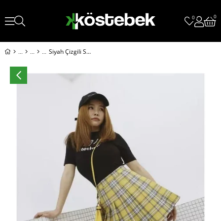
0
0
Siyah Çizgili Sarı Ekoseli Pileli Etek