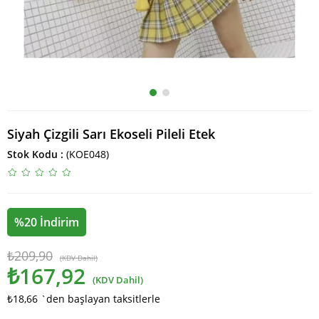
Siyah Çizgili Sarı Ekoseli Pileli Etek
Stok Kodu
(KOE048)
%
20
İndirim
₺209,90
(KDV Dahil)
₺167,92
(KDV Dahil)
₺18,66
`den başlayan taksitlerle