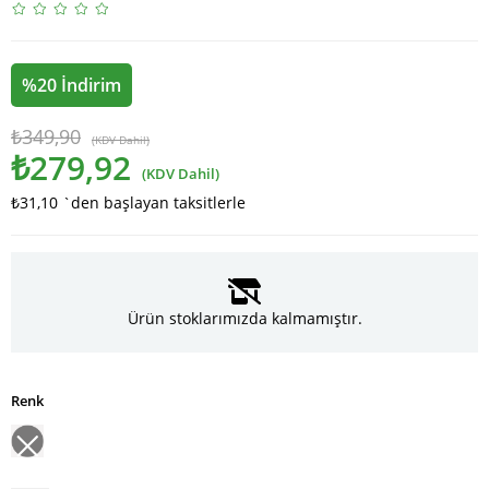
%
20
İndirim
₺349,90
(KDV Dahil)
₺279,92
(KDV Dahil)
₺31,10
`den başlayan taksitlerle
Ürün stoklarımızda kalmamıştır.
Renk