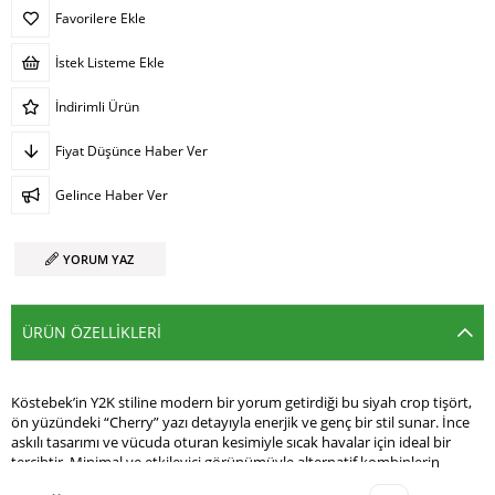
Favorilere Ekle
İstek Listeme Ekle
İndirimli Ürün
Fiyat Düşünce Haber Ver
Gelince Haber Ver
YORUM YAZ
ÜRÜN ÖZELLIKLERI
Köstebek’in Y2K stiline modern bir yorum getirdiği bu siyah crop tişört,
ön yüzündeki “Cherry” yazı detayıyla enerjik ve genç bir stil sunar. İnce
askılı tasarımı ve vücuda oturan kesimiyle sıcak havalar için ideal bir
tercihtir. Minimal ve etkileyici görünümüyle alternatif kombinlerin
vazgeçilmez parçası olmaya adaydır.