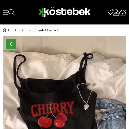
0
0
Siyah Cherry Y2K Askılı Crop