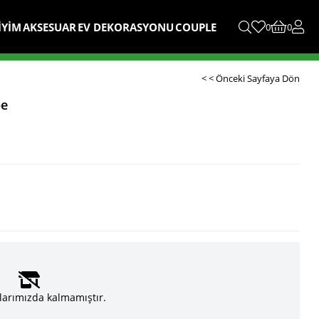
İYİM
AKSESUAR
EV DEKORASYONU
COUPLE
0
0
< < Önceki Sayfaya Dön
pe
larımızda kalmamıştır.