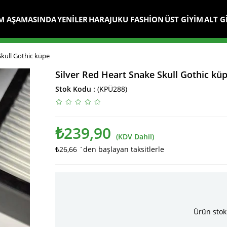
M AŞAMASINDA
YENİLER
HARAJUKU FASHİON
ÜST GİYİM
ALT G
Skull Gothic küpe
Silver Red Heart Snake Skull Gothic kü
Stok Kodu
(KPÜ288)
₺239,90
(KDV Dahil)
₺26,66
`den başlayan taksitlerle
Ürün stok