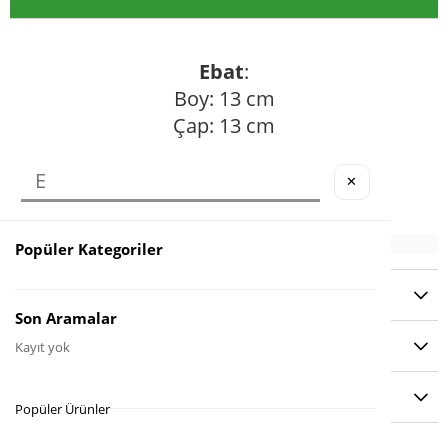
Ebat
:
Boy: 13 cm
Çap: 13 cm
Karlı ve Işıklı
✕
Popüler Kategoriler
YORUMLAR
(0)
Son Aramalar
ÖDEME SEÇENEKLERI
Kayıt yok
ÜRÜN ÖNERILERI
Popüler Ürünler