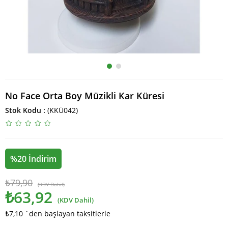
No Face Orta Boy Müzikli Kar Küresi
Stok Kodu
(KKÜ042)
%
20
İndirim
₺79,90
(KDV Dahil)
₺63,92
(KDV Dahil)
₺7,10
`den başlayan taksitlerle