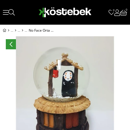
0
0
No Face Orta Boy Müzikli Kar Küresi