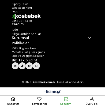
−
×
Sipariş Takip
Whatsapp Hattı
İletişim
0553 321 33 40
Yardım
İade
Sıkça Sorulan Sorular
Kurumsal
Politikalar
KVKK Bilgilendirme
Mesafeli Satış Sözleşmesi
İade ve Değişim Koşulları
Bizi Takip Edin!
© 2025 -
kostebek.com.tr
- Tüm Hakları Saklıdır.
Ad Soyad
Anasayfa
Favorilerim
Sepetim
Üye Girişi