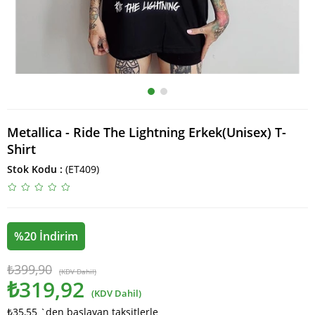
Metallica - Ride The Lightning Erkek(Unisex) T-
Shirt
Stok Kodu
(ET409)
%
20
İndirim
₺399,90
(KDV Dahil)
₺319,92
(KDV Dahil)
₺35,55
`den başlayan taksitlerle