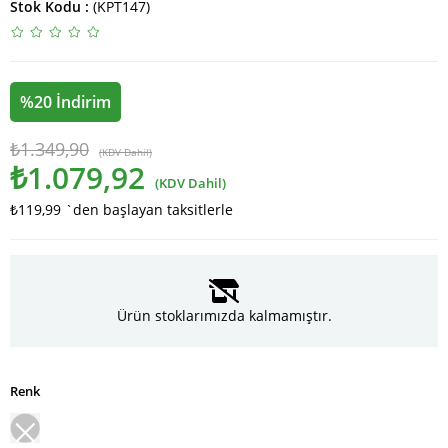
Stok Kodu
(KPT147)
%
20
İndirim
₺1.349,90
(KDV Dahil)
₺1.079,92
(KDV Dahil)
₺119,99
`den başlayan taksitlerle
Ürün stoklarımızda kalmamıştır.
Renk