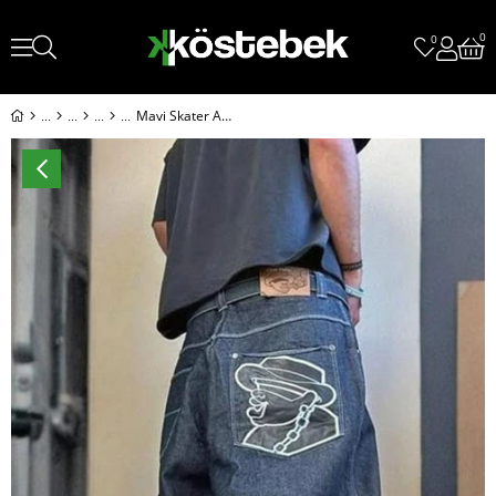
0
0
Mavi Skater Arka Cep Çizgi Film Karakteri Yamalı Baggy Pantolon