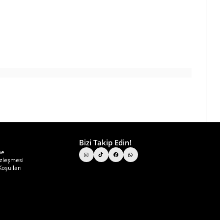
Bizi Takip Edin!
me
özleşmesi
oşulları