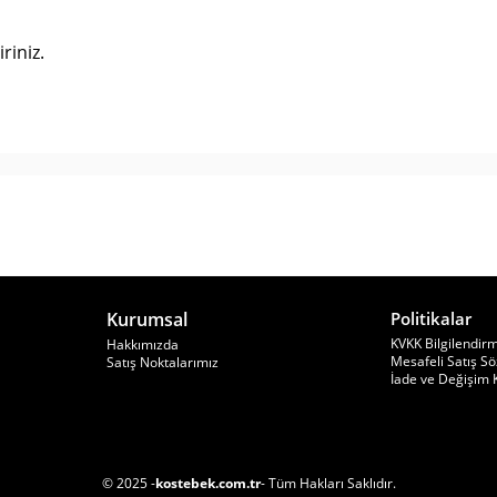
riniz.
Kurumsal
Politikalar
KVKK Bilgilendir
Hakkımızda
Mesafeli Satış S
Satış Noktalarımız
İade ve Değişim K
© 2025 -
kostebek.com.tr
- Tüm Hakları Saklıdır.