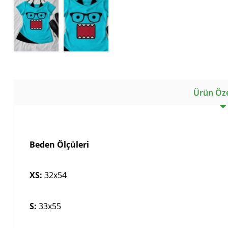
Ürün Özel
Beden Ölçüleri
XS:
32x54
S:
33x55