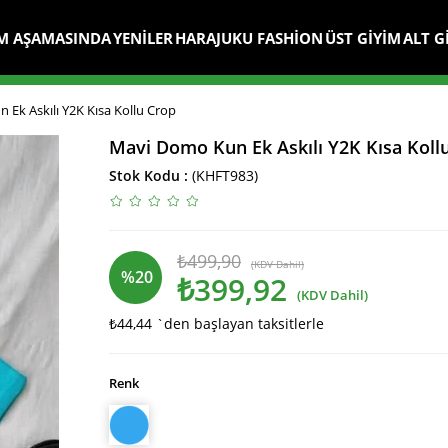
M AŞAMASINDA
YENİLER
HARAJUKU FASHİON
ÜST GİYİM
ALT G
Ek Askılı Y2K Kısa Kollu Crop
Mavi Domo Kun Ek Askılı Y2K Kısa Koll
Stok Kodu
(KHFT983)
₺499,90
(KDV Dahil)
%
20
₺399,92
(KDV Dahil)
₺44,44
`den başlayan taksitlerle
İndirim
Renk