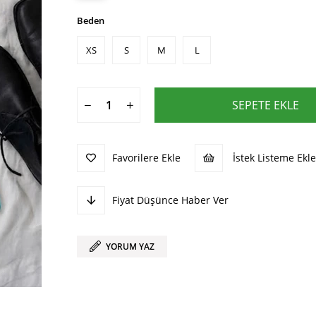
Beden
XS
S
M
L
Favorilere Ekle
İstek Listeme Ekle
Fiyat Düşünce Haber Ver
YORUM YAZ