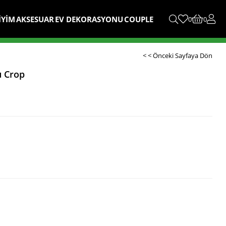
İYİM
AKSESUAR
EV DEKORASYONU
COUPLE
0
0
< < Önceki Sayfaya Dön
u Crop