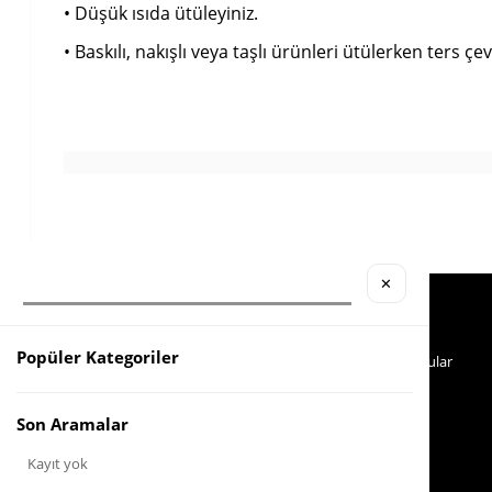
• Düşük ısıda ütüleyiniz.
• Baskılı, nakışlı veya taşlı ürünleri ütülerken ters çevi
✕
Köstebek Destek
Yardım
Sipariş Takip
İade
Popüler Kategoriler
Whatsapp Hattı
Sıkça Sorulan Sorular
İletişim
0553 321 33 40
Son Aramalar
Kayıt yok