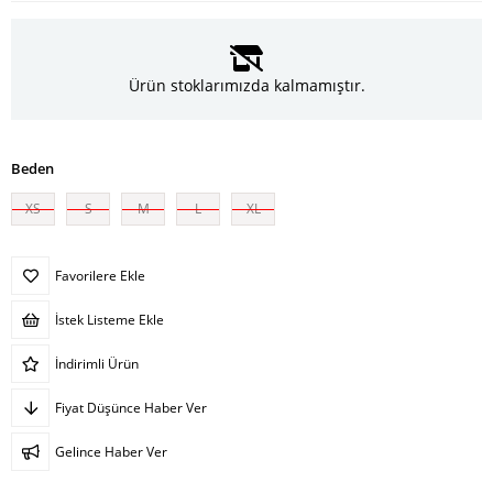
Ürün stoklarımızda kalmamıştır.
Beden
XS
S
M
L
XL
Favorilere Ekle
İstek Listeme Ekle
İndirimli Ürün
Fiyat Düşünce Haber Ver
Gelince Haber Ver