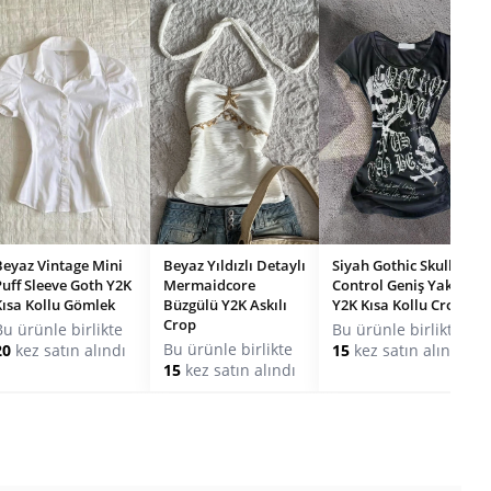
Beyaz Vintage Mini
Beyaz Yıldızlı Detaylı
Siyah Gothic Skulls
Puff Sleeve Goth Y2K
Mermaidcore
Control Geniş Yaka
Kısa Kollu Gömlek
Büzgülü Y2K Askılı
Y2K Kısa Kollu Crop
Crop
Bu ürünle birlikte
Bu ürünle birlikte
Bu ürünle birlikte
20
kez satın alındı
15
kez satın alındı
15
kez satın alındı