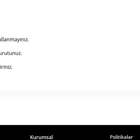
ullanmayınız.
urutunuz.
riniz.
Kurumsal
Politikalar