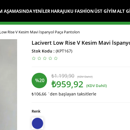
M AŞAMASINDA
YENİLER
HARAJUKU FASHİON
ÜST GİYİM
ALT G
 Low Rise V Kesim Mavi İspanyol Paça Pantolon
Lacivert Low Rise V Kesim Mavi İspany
Stok Kodu
(KPT167)
₺1.199,90
(KDV Dahil)
%
20
₺959,92
(KDV Dahil)
₺106,66
`den başlayan taksitlerle
İndirim
Renk