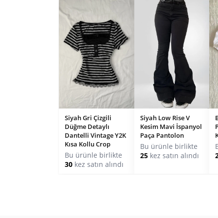
Siyah Gri Çizgili
Siyah Low Rise V
Düğme Detaylı
Kesim Mavi İspanyol
Dantelli Vintage Y2K
Paça Pantolon
Kısa Kollu Crop
Bu ürünle birlikte
Bu ürünle birlikte
25
kez satın alındı
30
kez satın alındı