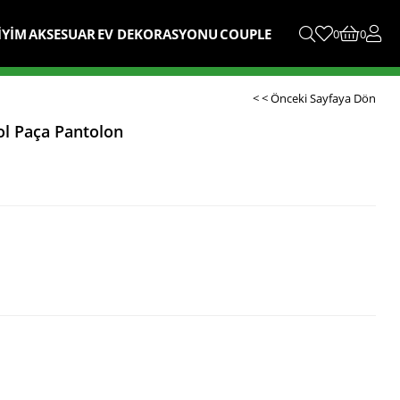
İYİM
AKSESUAR
EV DEKORASYONU
COUPLE
0
0
< < Önceki Sayfaya Dön
ol Paça Pantolon