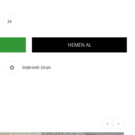
33
İndirimli Ürün
‹
›