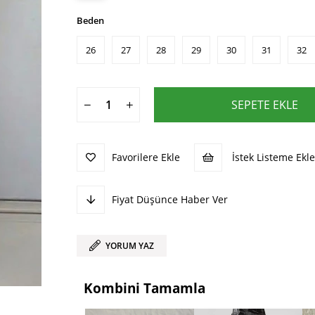
Beden
26
27
28
29
30
31
32
Favorilere Ekle
İstek Listeme Ekle
Fiyat Düşünce Haber Ver
YORUM YAZ
Kombini Tamamla