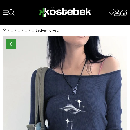
0
0
Lacivert Crystal Eye Madonna Yaka Harajuku Y2K Uzun Kollu Crop