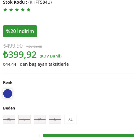
Stok Kodu
(KHFT584U)
%
20
İndirim
₺499,90
(KDV Dahil)
₺399,92
(KDV Dahil)
₺44,44
`den başlayan taksitlerle
Renk
Beden
XS
S
M
L
XL