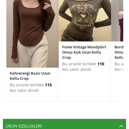
Füme Vintage MoodyGirl
Bordo B
Omuz Açık Uzun Kollu
Omuzu A
Crop
Kollu C
Bu ürünle birlikte
110
Bu ürün
kez satın alındı
kez sat
Kahverengi Basic Uzun
Kollu Crop
Bu ürünle birlikte
115
kez satın alındı
ÜRÜN ÖZELLIKLERI