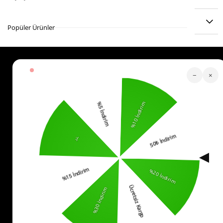
ÜRÜN ÖNERILERI
Popüler Ürünler
Köstebek Destek
−
×
Sipariş Takip
Whatsapp Hattı
İletişim
0553 321 33 40
Yardım
İade
Sıkça Sorulan Sorular
Kurumsal
Politikalar
KVKK Bilgilendirme
Mesafeli Satış Sözleşmesi
İade ve Değişim Koşulları
Bizi Takip Edin!