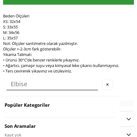
Beden Ölçüleri
XS: 32x54
S: 33x55
M: 34x56
L: 35x57
Not: Ölçüler santimetre olarak yazılmıştır.
Ölçüler +-2-3cm fark gösterebilir.
Yıkama Talimatı
• Ürünü 30°C’de benzer renklerle yıkayınız.
• Ağartıcı, çamaşır suyu veya kimyasal leke çıkarıcı kullanmayınız.
• Ters çevirerek yıkayınız ve ütüleyiniz.
• Kurutma makinesi kullanmayınız, doğal ortamda kurutunuz.
• Düşük ısıda ütüleyiniz.
✕
• Baskılı, nakışlı veya taşlı ürünleri ütülerken ters çeviriniz.
Popüler Kategoriler
YORUMLAR
(1)
Son Aramalar
ÖDEME SEÇENEKLERI
Kayıt yok