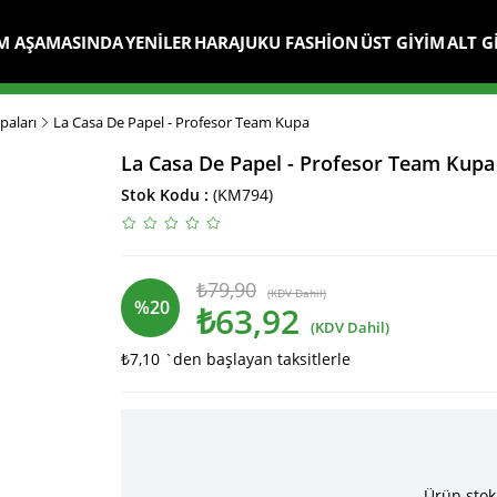
M AŞAMASINDA
YENİLER
HARAJUKU FASHİON
ÜST GİYİM
ALT G
paları
La Casa De Papel - Profesor Team Kupa
La Casa De Papel - Profesor Team Kupa
Stok Kodu
(KM794)
₺79,90
(KDV Dahil)
%
20
₺63,92
(KDV Dahil)
₺7,10
`den başlayan taksitlerle
İndirim
Ürün stok