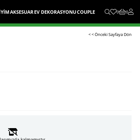
İYİM
AKSESUAR
EV DEKORASYONU
COUPLE
0
0
< < Önceki Sayfaya Dön
larımızda kalmamıştır.