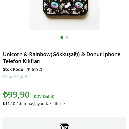
Unicorn & Rainbow(Gökkuşağı) & Donut İphone
Telefon Kılıfları
Stok Kodu
(KI6192)
₺99,90
(KDV Dahil)
₺11,10
`den başlayan taksitlerle