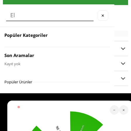
Materyal
: Moshi
✕
Popüler Kategoriler
YORUMLAR
(0)
Son Aramalar
ÖDEME SEÇENEKLERI
Kayıt yok
ÜRÜN ÖNERILERI
Popüler Ürünler
Köstebek Destek
−
×
Sipariş Takip
Whatsapp Hattı
İletişim