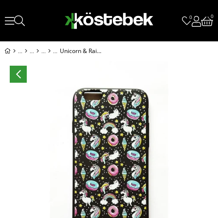
0
0
Unicorn & Rainbow(Gökkuşağı) & Donut İphone Telefon Kılıfları