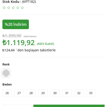
Stok Kodu
(KPT182)
%
20
İndirim
₺1.399,90
(KDV Dahil)
₺1.119,92
(KDV Dahil)
₺124,44
`den başlayan taksitlerle
Renk
Beden
26
27
28
29
30
31
32
33