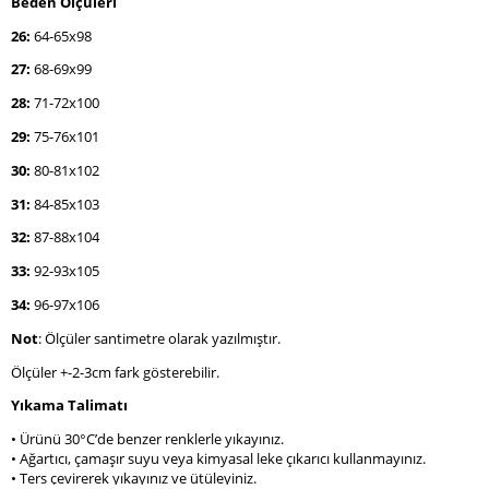
Beden Ölçüleri
26:
64-65x98
27:
68-69x99
28:
71-72x100
29:
75-76x101
30:
80-81x102
31:
84-85x103
32:
87-88x104
33:
92-93x105
34:
96-97x106
Not
: Ölçüler santimetre olarak yazılmıştır.
Ölçüler +-2-3cm fark gösterebilir.
Yıkama Talimatı
• Ürünü 30°C’de benzer renklerle yıkayınız.
• Ağartıcı, çamaşır suyu veya kimyasal leke çıkarıcı kullanmayınız.
• Ters çevirerek yıkayınız ve ütüleyiniz.