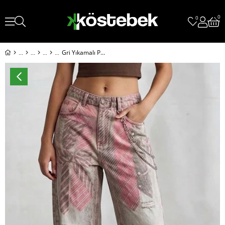
0
0
Gri Yıkamalı Pembe Kravat Detaylı Y2K Baggy Pantolon