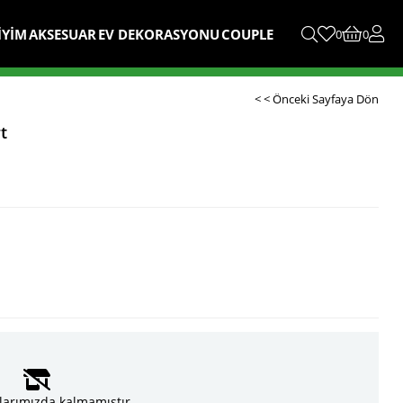
İYİM
AKSESUAR
EV DEKORASYONU
COUPLE
0
0
< < Önceki Sayfaya Dön
t
larımızda kalmamıştır.