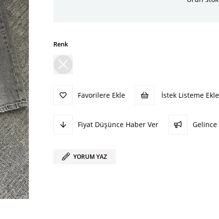
Renk
Favorilere Ekle
İstek Listeme Ekle
Fiyat Düşünce Haber Ver
Gelince
YORUM YAZ