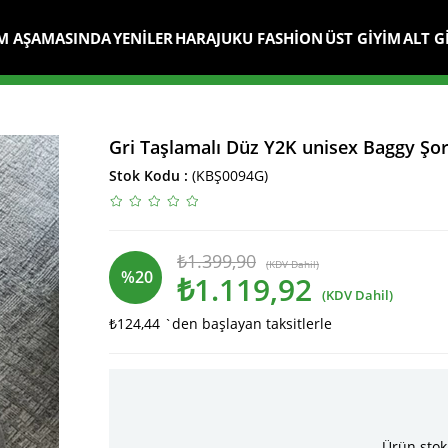
M AŞAMASINDA
YENİLER
HARAJUKU FASHİON
ÜST GİYİM
ALT G
Gri Taşlamalı Düz Y2K unisex Baggy Şor
Stok Kodu
(KBŞ0094G)
₺1.399,90
(KDV Dahil)
%
20
₺1.119,92
(KDV Dahil)
₺124,44
`den başlayan taksitlerle
İndirim
Ürün stok