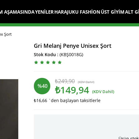
M AŞAMASINDA
YENİLER
HARAJUKU FASHİON
ÜST GİYİM
ALT G
ex Şort
Gri Melanj Penye Unisex Şort
Stok Kodu
(KBŞ0018G)
₺249,90
(KDV Dahil)
%
40
₺149,94
(KDV Dahil)
₺16,66
`den başlayan taksitlerle
İndirim
Ürün stok