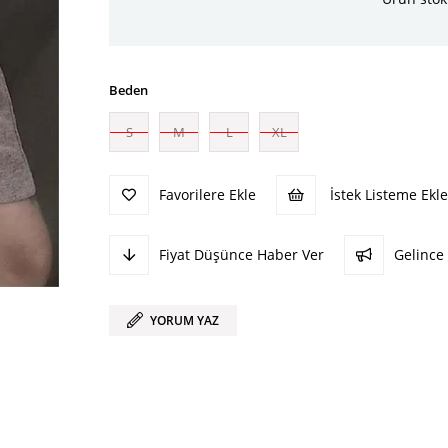
Beden
S
M
L
XL
Favorilere Ekle
İstek Listeme Ekle
Fiyat Düşünce Haber Ver
Gelince
YORUM YAZ