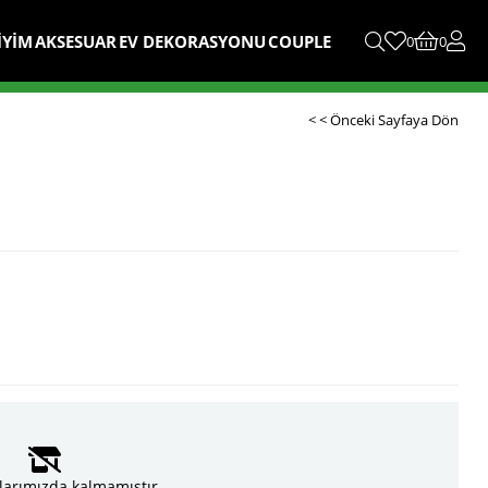
İYİM
AKSESUAR
EV DEKORASYONU
COUPLE
0
0
< < Önceki Sayfaya Dön
larımızda kalmamıştır.