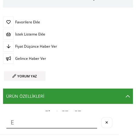
Favorilere Ekle
İstek Listeme Ekle
Fiyat Düşünce Haber Ver
Gelince Haber Ver
YORUM YAZ
ÜRÜN ÖZELLIKLERI
Ebat
: 57 x 57 cm
✕
Materyal
: Kesik Elyaf