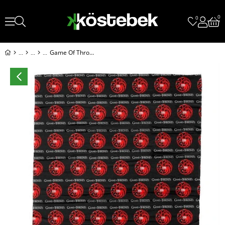
0
0
Game Of Thrones - Targaryen Bandana