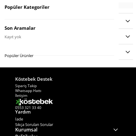
Popüler Kategoriler
YORUMLAR
(0)
Son Aramalar
ÖDEME SEÇENEKLERI
Kayıt yok
ÜRÜN ÖNERILERI
Popüler Ürünler
Köstebek Destek
−
×
Sipariş Takip
Whatsapp Hattı
İletişim
0553 321 33 40
Yardım
İade
Sıkça Sorulan Sorular
Kurumsal