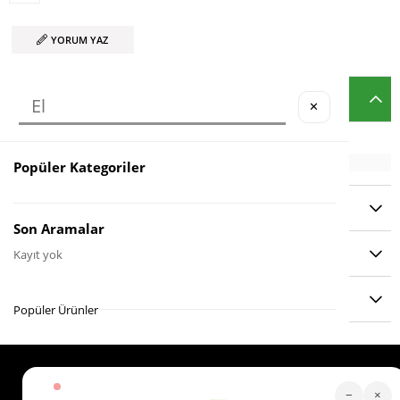
YORUM YAZ
ÜRÜN ÖZELLIKLERI
✕
Popüler Kategoriler
YORUMLAR
(0)
Son Aramalar
ÖDEME SEÇENEKLERI
Kayıt yok
ÜRÜN ÖNERILERI
Popüler Ürünler
Köstebek Destek
−
×
Sipariş Takip