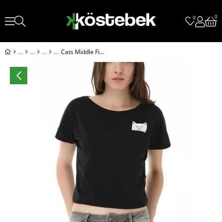
0
0
Cats Middle Finger - Parmak Çeken Kedi Yarım Kadın T-Shirt