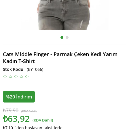
Cats Middle Finger - Parmak Çeken Kedi Yarım
Kadın T-Shirt
Stok Kodu
(BYT066)
%
20
İndirim
₺79,90
(KDV Dahil)
₺63,92
(KDV Dahil)
₺7,10
`den başlayan taksitlerle