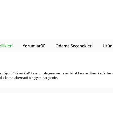
likleri
Yorumlar
(0)
Ödeme Seçenekleri
Ürün 
tişört, “Kawai Cat” tasarımıyla genç ve neşeli bir stil sunar. Hem kadın hem
k katan alternatif bir giyim parçasıdır.