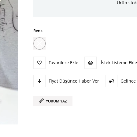
Ürün stok
Renk
Favorilere Ekle
İstek Listeme Ekle
Fiyat Düşünce Haber Ver
Gelince
YORUM YAZ