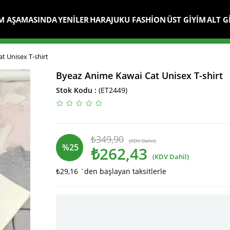
M AŞAMASINDA
YENİLER
HARAJUKU FASHİON
ÜST GİYİM
ALT G
t Unisex T-shirt
Byeaz Anime Kawai Cat Unisex T-shirt
Stok Kodu
(ET2449)
₺349,90
(KDV Dahil)
%
25
₺262,43
(KDV Dahil)
₺29,16
`den başlayan taksitlerle
İndirim