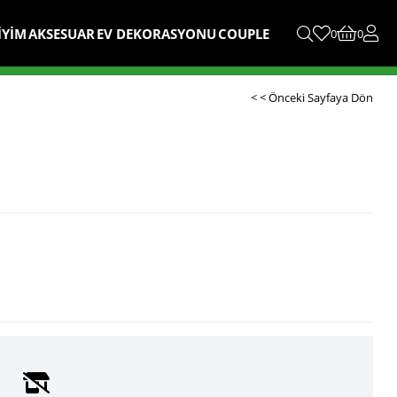
İYİM
AKSESUAR
EV DEKORASYONU
COUPLE
0
0
< < Önceki Sayfaya Dön