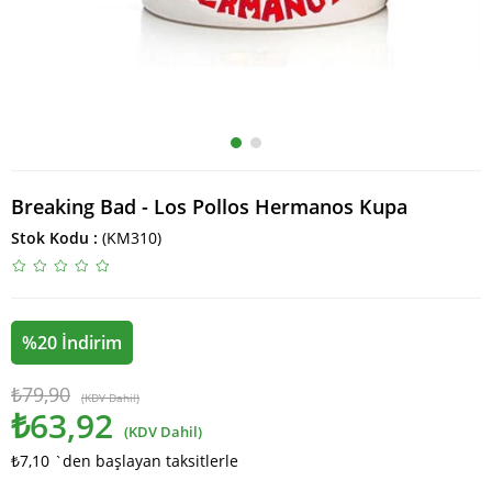
Breaking Bad - Los Pollos Hermanos Kupa
Stok Kodu
(KM310)
%
20
İndirim
₺79,90
(KDV Dahil)
₺63,92
(KDV Dahil)
₺7,10
`den başlayan taksitlerle