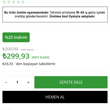
%
25
İndirim
₺399,90
(KDV Dahil)
₺299,93
(KDV Dahil)
₺33,33
`den başlayan taksitlerle