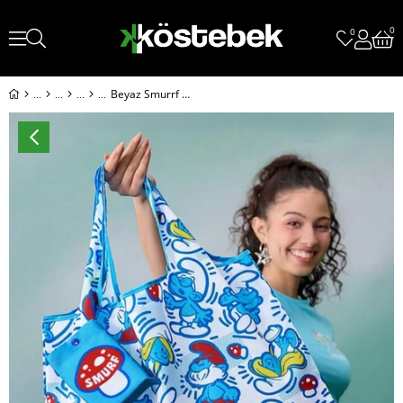
0
0
Beyaz Smurrf Polyester Katlanabilir Bez Çanta