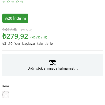
%
20
İndirim
₺349,90
(KDV Dahil)
₺279,92
(KDV Dahil)
₺31,10
`den başlayan taksitlerle
Ürün stoklarımızda kalmamıştır.
Renk