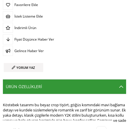
Favorilere Ekle
İstek Listeme Ekle
İndirimli Ürün
Fiyat Düşünce Haber Ver
Gelince Haber Ver
YORUM YAZ
ÜRÜN ÖZELLIKLERI
Köstebek tasarımı bu beyaz crop tişört, göğüs kısmındaki mavi bağlama
detayı ve kurdele süslemeleriyle romantik ve zarif bir görünüm sunar. Ek
yaka detayı, klasik çizgilerle modern Y2K stilini buluştururken, kısa kollu
yapısı ve bele oturan kesimiyle gün boyu konfor sağlar. Feminen ve sade
şıklığı bir arada arayanlar için ideal bir alternatif giyim parçasıdır.