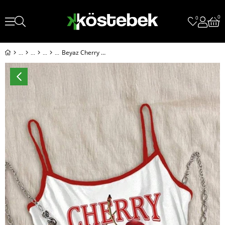
0
0
Beyaz Cherry Bomb Y2K Kırmızı Askılı Crop