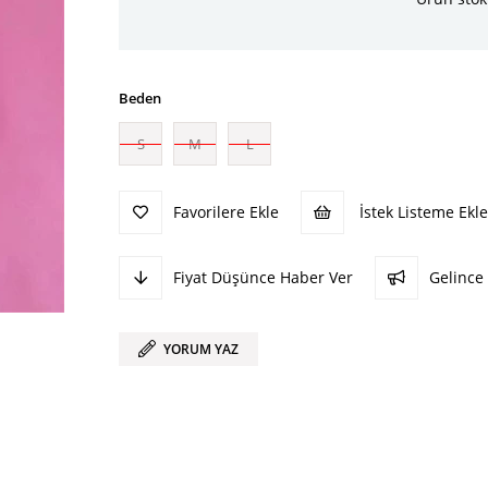
Beden
S
M
L
Favorilere Ekle
İstek Listeme Ekle
Fiyat Düşünce Haber Ver
Gelince
YORUM YAZ