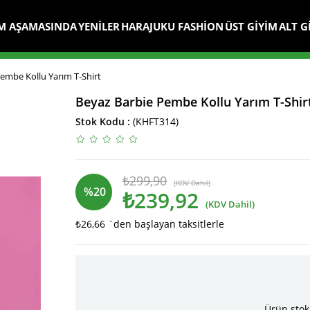
M AŞAMASINDA
YENİLER
HARAJUKU FASHİON
ÜST GİYİM
ALT G
embe Kollu Yarım T-Shirt
Beyaz Barbie Pembe Kollu Yarım T-Shir
Stok Kodu
(KHFT314)
₺299,90
(KDV Dahil)
%
20
₺239,92
(KDV Dahil)
₺26,66
`den başlayan taksitlerle
İndirim
Ürün stok