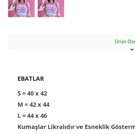
Ürün Özel
EBATLAR
S = 40 x 42
M = 42 x 44
L = 44 x 46
Kumaşlar Likralıdır ve Esneklik Göster