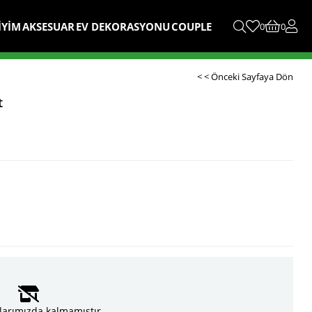
İYİM
AKSESUAR
EV DEKORASYONU
COUPLE
0
0
< < Önceki Sayfaya Dön
t
larımızda kalmamıştır.