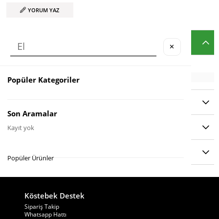
YORUM YAZ
ÜRÜN ÖZELLIKLERI
✕
Popüler Kategoriler
YORUMLAR
(0)
Son Aramalar
ÖDEME SEÇENEKLERI
Kayıt yok
ÜRÜN ÖNERILERI
Popüler Ürünler
Köstebek Destek
−
×
Sipariş Takip
Whatsapp Hattı