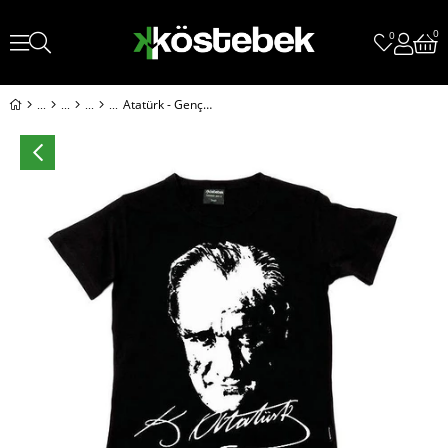
0
0
Atatürk - Gençliğe Hitabe Çocuk T-Shirt