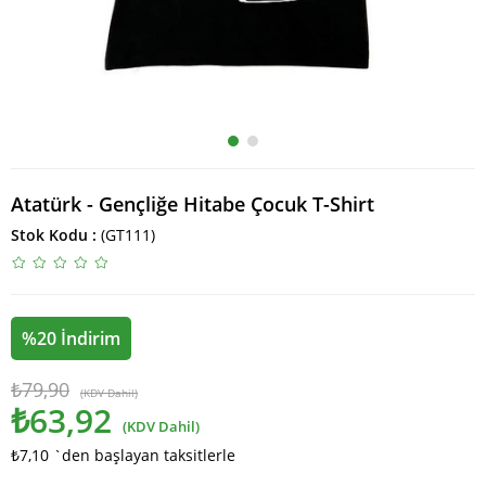
Atatürk - Gençliğe Hitabe Çocuk T-Shirt
Stok Kodu
(GT111)
%
20
İndirim
₺79,90
(KDV Dahil)
₺63,92
(KDV Dahil)
₺7,10
`den başlayan taksitlerle