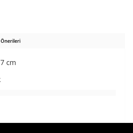
Önerileri
27 cm
k