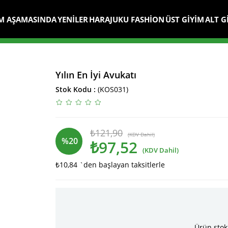
M AŞAMASINDA
YENİLER
HARAJUKU FASHİON
ÜST GİYİM
ALT G
Yılın En İyi Avukatı
Stok Kodu
(KOS031)
₺121,90
(KDV Dahil)
%
20
₺97,52
(KDV Dahil)
₺10,84
`den başlayan taksitlerle
İndirim
Ürün stok