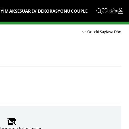
İYİM
AKSESUAR
EV DEKORASYONU
COUPLE
0
0
< < Önceki Sayfaya Dön
larımızda kalmamıştır.