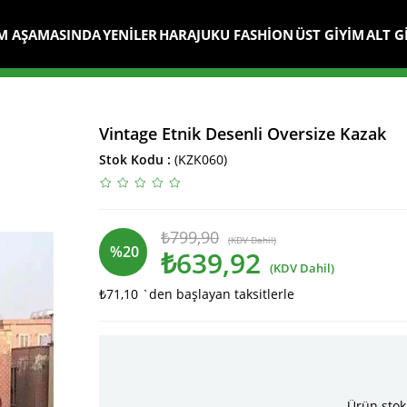
M AŞAMASINDA
YENİLER
HARAJUKU FASHİON
ÜST GİYİM
ALT G
Vintage Etnik Desenli Oversize Kazak
Stok Kodu
(KZK060)
₺799,90
(KDV Dahil)
%
20
₺639,92
(KDV Dahil)
₺71,10
`den başlayan taksitlerle
İndirim
Ürün stok