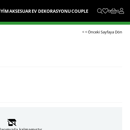
İYİM
AKSESUAR
EV DEKORASYONU
COUPLE
0
0
< < Önceki Sayfaya Dön
larımızda kalmamıştır.