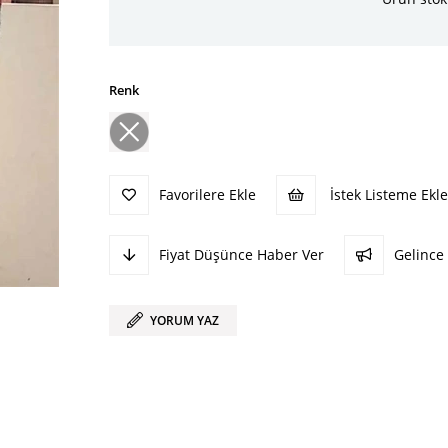
Renk
Favorilere Ekle
İstek Listeme Ekle
Fiyat Düşünce Haber Ver
Gelince
YORUM YAZ