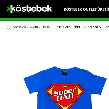
KÖSTEBEK OUTLET
ÜRETİ
Anasayfa
Giyim
Unisex T-Shirt
Aile T-shirt
Superdad & Superk