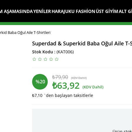
M AŞAMASINDA
YENİLER
HARAJUKU FASHİON
ÜST GİYİM
ALT G
id Baba Oğul Aile T-Shirtleri
Superdad & Superkid Baba Oğul Aile T-S
Stok Kodu
(KAT006)
₺79,90
(KDV Dahil)
%
20
₺63,92
(KDV Dahil)
₺7,10
`den başlayan taksitlerle
İndirim
Ürün stok