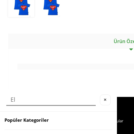
Ürün Özel
✕
Köstebek Destek
Yardım
Sipariş Takip
İade
Popüler Kategoriler
Whatsapp Hattı
Sıkça Sorulan Sorular
İletişim