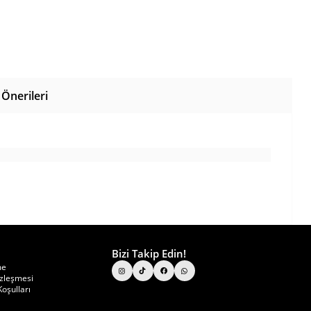
Önerileri
Bizi Takip Edin!
me
özleşmesi
oşulları