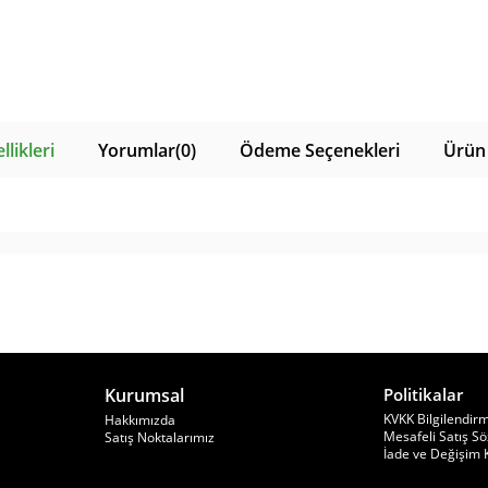
likleri
Yorumlar
(0)
Ödeme Seçenekleri
Ürün 
Kurumsal
Politikalar
KVKK Bilgilendir
Hakkımızda
Mesafeli Satış S
Satış Noktalarımız
İade ve Değişim K