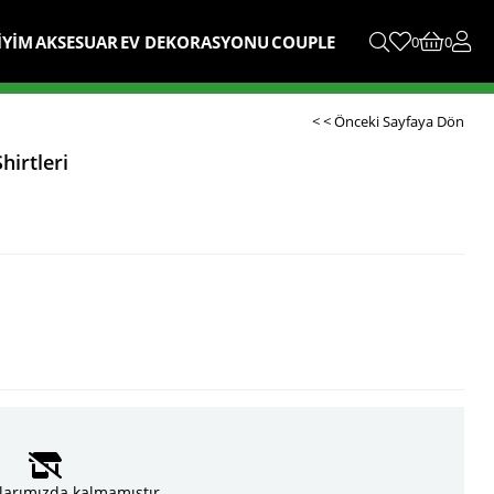
İYİM
AKSESUAR
EV DEKORASYONU
COUPLE
0
0
< < Önceki Sayfaya Dön
hirtleri
larımızda kalmamıştır.