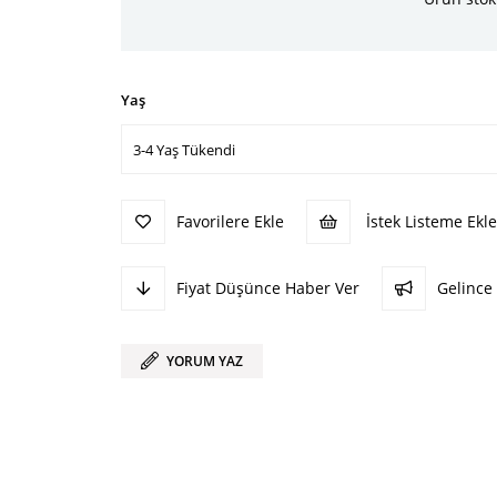
Yaş
Favorilere Ekle
İstek Listeme Ekle
Fiyat Düşünce Haber Ver
Gelince
YORUM YAZ