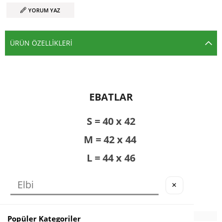
YORUM YAZ
ÜRÜN ÖZELLIKLERI
EBATLAR
S = 40 x 42
M = 42 x 44
L = 44 x 46
Kumaşlar Likralıdır ve Esneklik
✕
Göstermektedir.
Popüler Kategoriler