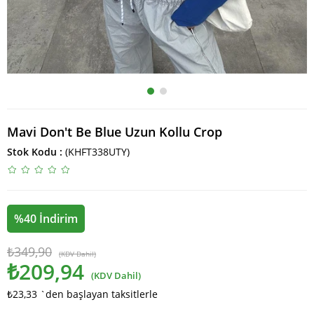
Mavi Don't Be Blue Uzun Kollu Crop
Stok Kodu
(KHFT338UTY)
%
40
İndirim
₺349,90
(KDV Dahil)
₺209,94
(KDV Dahil)
₺23,33
`den başlayan taksitlerle