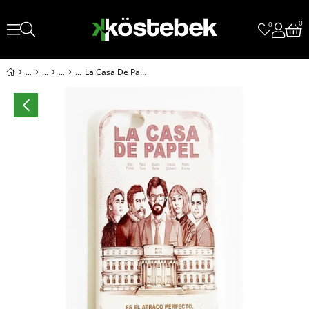
0
0
La Casa De Papel Afiş İphone Telefon Kılıfları