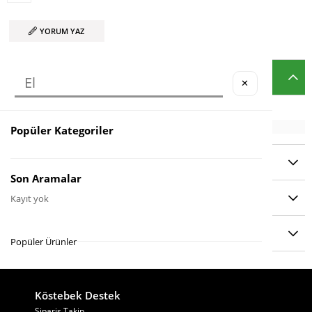
YORUM YAZ
ÜRÜN ÖZELLIKLERI
✕
Popüler Kategoriler
YORUMLAR
(0)
Son Aramalar
ÖDEME SEÇENEKLERI
Kayıt yok
ÜRÜN ÖNERILERI
Popüler Ürünler
Köstebek Destek
−
×
Sipariş Takip