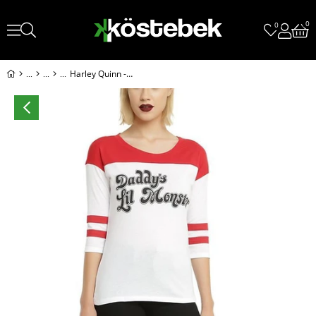
0
0
Harley Quinn - Daddy'S Little Monster Kadın Yarım Kol T-Shirt