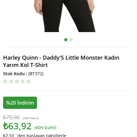
Harley Quinn - Daddy'S Little Monster Kadın
Yarım Kol T-Shirt
Stok Kodu
(BT372)
%
20
İndirim
₺79,90
(KDV Dahil)
₺63,92
(KDV Dahil)
₺7,10
`den başlayan taksitlerle