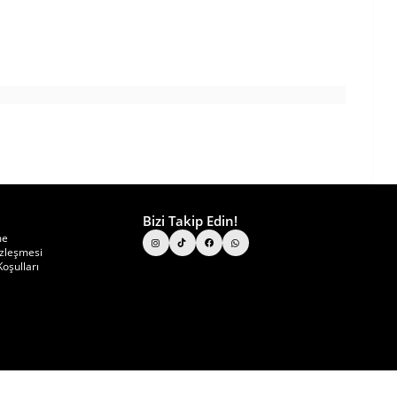
Bizi Takip Edin!
me
özleşmesi
oşulları