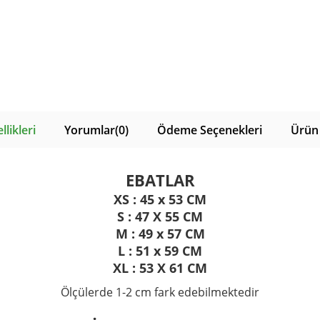
likleri
Yorumlar
(0)
Ödeme Seçenekleri
Ürün 
EBATLAR
XS : 45 x 53 CM
S : 47 X 55 CM
M : 49 x 57 CM
L : 51 x 59 CM
XL : 53 X 61 CM
Ölçülerde 1-2 cm fark edebilmektedir