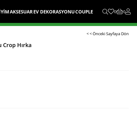
İYİM
AKSESUAR
EV DEKORASYONU
COUPLE
0
0
< < Önceki Sayfaya Dön
 Crop Hırka