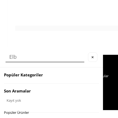
✕
Köstebek Destek
Yardım
Sipariş Takip
İade
Popüler Kategoriler
Whatsapp Hattı
Sıkça Sorulan Sorular
İletişim
0553 321 33 40
Son Aramalar
Kayıt yok
Popüler Ürünler