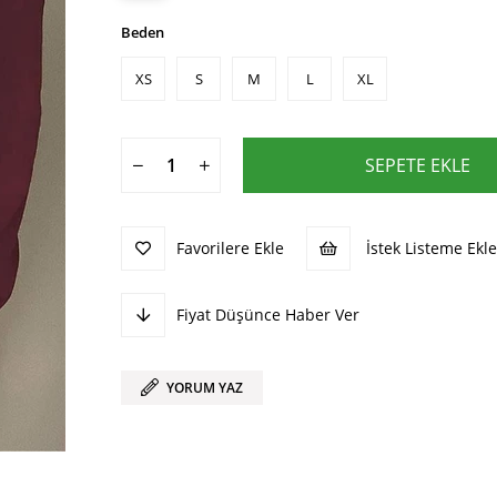
Beden
XS
S
M
L
XL
Favorilere Ekle
İstek Listeme Ekle
Fiyat Düşünce Haber Ver
YORUM YAZ