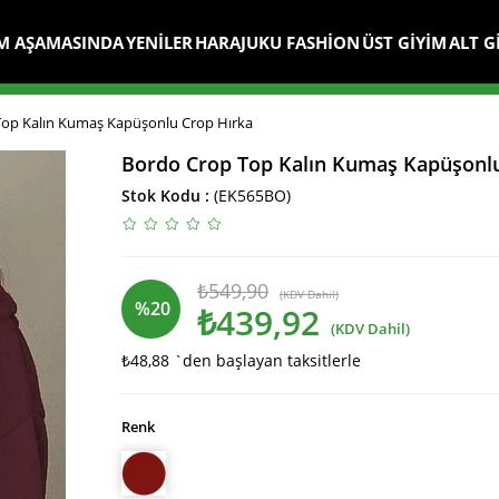
M AŞAMASINDA
YENİLER
HARAJUKU FASHİON
ÜST GİYİM
ALT G
op Kalın Kumaş Kapüşonlu Crop Hırka
Bordo Crop Top Kalın Kumaş Kapüşonlu
Stok Kodu
(EK565BO)
₺549,90
(KDV Dahil)
%
20
₺439,92
(KDV Dahil)
₺48,88
`den başlayan taksitlerle
İndirim
Renk