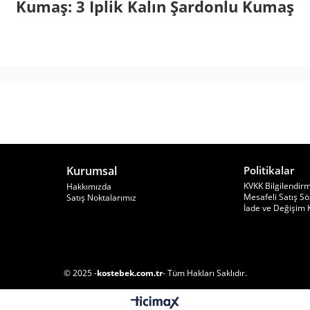
Kumaş: 3 İplik Kalın Şardonlu Kumaş
Kurumsal
Politikalar
KVKK Bilgilendir
Hakkımızda
Mesafeli Satış S
Satış Noktalarımız
İade ve Değişim K
© 2025 -
kostebek.com.tr
- Tüm Hakları Saklıdır.