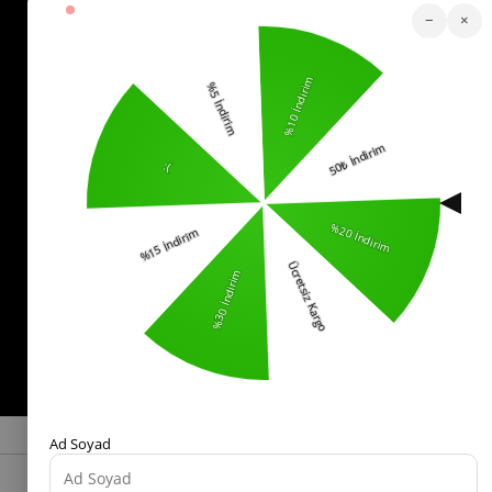
−
×
Sipariş Takip
Whatsapp Hattı
İletişim
0553 321 33 40
Yardım
İade
Sıkça Sorulan Sorular
Kurumsal
Politikalar
KVKK Bilgilendirme
Mesafeli Satış Sözleşmesi
İade ve Değişim Koşulları
Bizi Takip Edin!
© 2025 -
kostebek.com.tr
- Tüm Hakları Saklıdır.
Ad Soyad