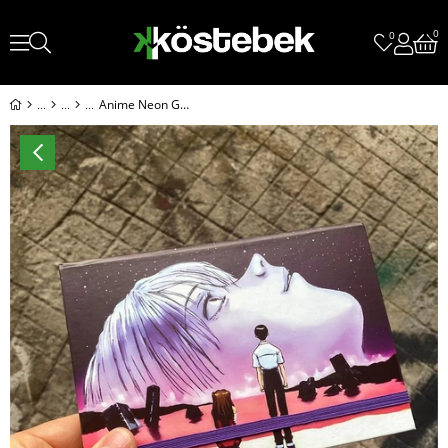
0
0
Anime Neon Genesis : Evangelion Defter