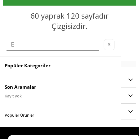
60 yaprak 120 sayfadır
Çizgisizdir.
Sert kapaklıdır.
✕
20x14,5 cm
Popüler Kategoriler
YORUMLAR
(0)
Son Aramalar
ÖDEME SEÇENEKLERI
Kayıt yok
ÜRÜN ÖNERILERI
Popüler Ürünler
Köstebek Destek