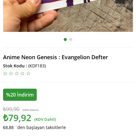
Anime Neon Genesis : Evangelion Defter
Stok Kodu
(KDF183)
%
20
İndirim
₺99,90
(KDV Dahil)
₺79,92
(KDV Dahil)
₺8,88
`den başlayan taksitlerle